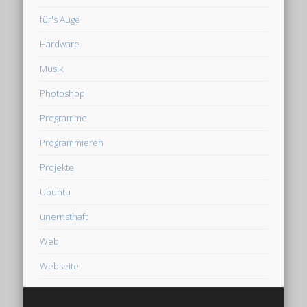
für's Auge
Hardware
Musik
Photoshop
Programme
Programmieren
Projekte
Ubuntu
unernsthaft
Web
Webseite