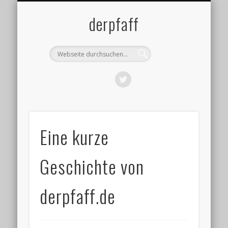
DATENSCHUTZ
IMPRESSUM
ÜBER MICH
BLOG
derpfaff
Eine kurze
Geschichte von
derpfaff.de