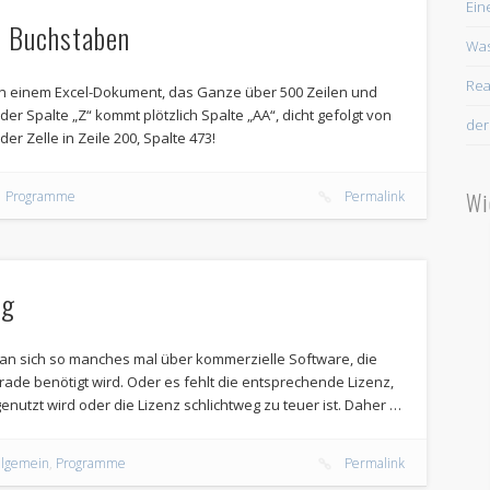
Ein
t Buchstaben
Was
Rea
 in einem Excel-Dokument, das Ganze über 500 Zeilen und
er Spalte „Z“ kommt plötzlich Spalte „AA“, dicht gefolgt von
der
er Zelle in Zeile 200, Spalte 473!
Wi
Programme
Permalink
ag
man sich so manches mal über kommerzielle Software, die
erade benötigt wird. Oder es fehlt die entsprechende Lizenz,
nutzt wird oder die Lizenz schlichtweg zu teuer ist. Daher …
llgemein
,
Programme
Permalink