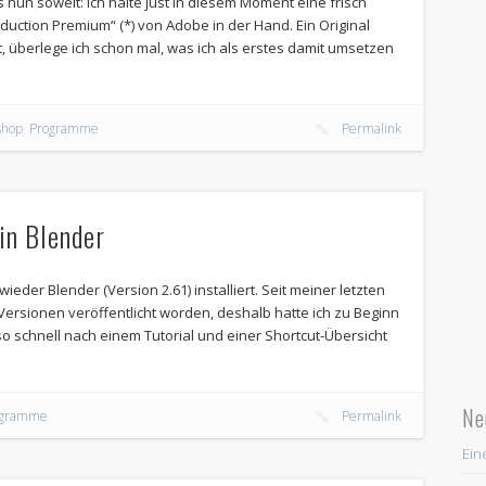
 nun soweit: ich halte just in diesem Moment eine frisch
duction Premium“ (*) von Adobe in der Hand. Ein Original
, überlege ich schon mal, was ich als erstes damit umsetzen
shop
,
Programme
Permalink
in Blender
der Blender (Version 2.61) installiert. Seit meiner letzten
e Versionen veröffentlicht worden, deshalb hatte ich zu Beginn
lso schnell nach einem Tutorial und einer Shortcut-Übersicht
Ne
ogramme
Permalink
Ein