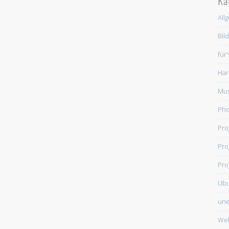
Ka
All
Bil
für
Har
Mus
Ph
Pr
Pro
Pro
Ub
une
We