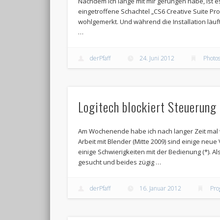
Nachdem ich lange mit mir gerungen habe, ist es
eingetroffene Schachtel „CS6 Creative Suite Pro
wohlgemerkt. Und während die Installation läuft
…
derPfaff
24. Juni 2012
Photo
Logitech blockiert Steuerung 
Am Wochenende habe ich nach langer Zeit mal wie
Arbeit mit Blender (Mitte 2009) sind einige neu
einige Schwierigkeiten mit der Bedienung (*). A
gesucht und beides zügig …
derPfaff
16. Januar 2012
Pr