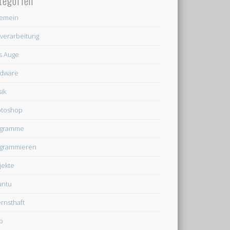
tegorien
gemein
dverarbeitung
's Auge
dware
ik
otoshop
ogramme
grammieren
jekte
untu
rnsthaft
b