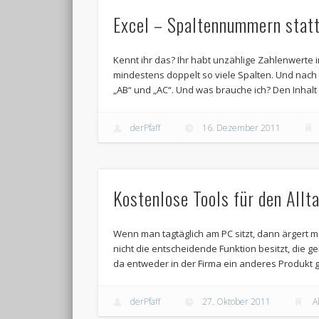
Excel – Spaltennummern stat
Kennt ihr das? Ihr habt unzählige Zahlenwerte
mindestens doppelt so viele Spalten. Und nach d
„AB“ und „AC“. Und was brauche ich? Den Inhalt d
derPfaff
16. Dezember 2011
Kostenlose Tools für den Allt
Wenn man tagtäglich am PC sitzt, dann ärgert 
nicht die entscheidende Funktion besitzt, die g
da entweder in der Firma ein anderes Produkt ge
derPfaff
27. Oktober 2011
A