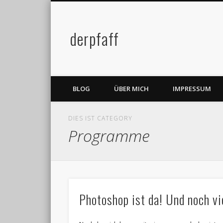
derpfaff
Facebook
Twitter
BLOG
ÜBER MICH
IMPRESSUM
DIES IST CATEGORY
Programme
Photoshop ist da! Und noch v