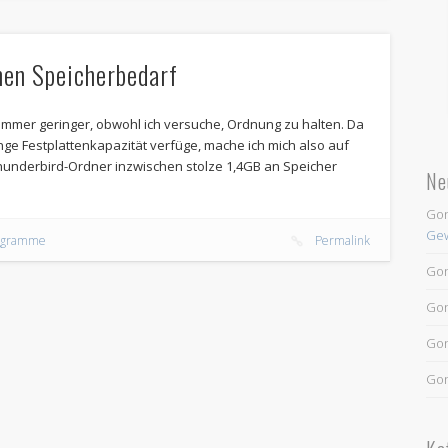
men Speicherbedarf
immer geringer, obwohl ich versuche, Ordnung zu halten. Da
nge Festplattenkapazität verfüge, mache ich mich also auf
Thunderbird-Ordner inzwischen stolze 1,4GB an Speicher
Ne
Go
Gew
ogramme
Permalink
Go
Go
Go
Go