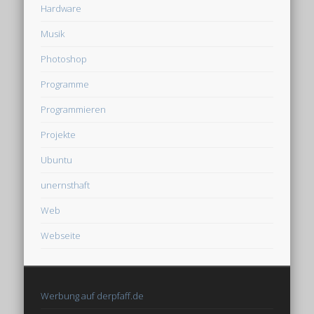
Hardware
Musik
Photoshop
Programme
Programmieren
Projekte
Ubuntu
unernsthaft
Web
Webseite
Werbung auf derpfaff.de