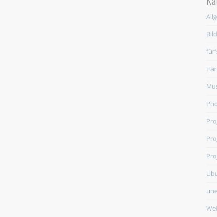
Ka
All
Bil
für
Har
Mus
Ph
Pr
Pro
Pro
Ub
une
We