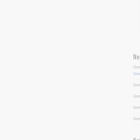
Ne
Go
Gew
Go
Go
Go
Go