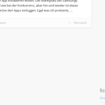
e App installieren wollen. Der Marktplatz bei Samsungs
 wie bei der Konkurrenz, aber hin und wieder ist etwas
t bei den Apps einloggen. Egal was ich probierte, …
ware
Permalink
Ne
Ein