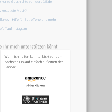
e kurze Geschichte von derpfaff.de
 kostet die Musik?
lfakes – Hilfe für Betroffene und mehr
pfaff auf Instagram
e ihr mich unterstützen könnt
Wenn ich helfen konnte, klickt vor dem
nächsten Einkauf einfach auf einen der
Banner.