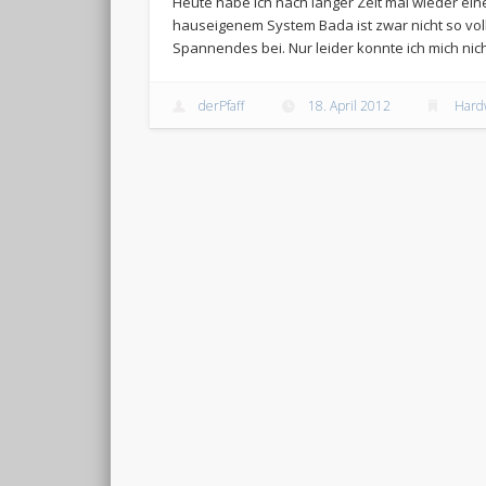
Heute habe ich nach langer Zeit mal wieder ein
hauseigenem System Bada ist zwar nicht so voll
Spannendes bei. Nur leider konnte ich mich nich
derPfaff
18. April 2012
Hard