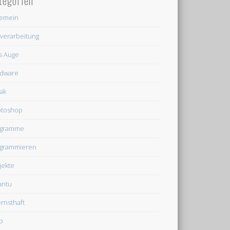
tegorien
gemein
dverarbeitung
's Auge
dware
ik
otoshop
ogramme
grammieren
jekte
untu
rnsthaft
b