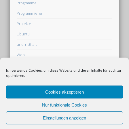
Programme
Programmieren
Projekte
Ubuntu
unernsthaft
Web
Webseite
Ich verwende Cookies, um diese Website und deren Inhalte für euch zu
optimieren.
Werbung auf derpfaff.de
Cookies akzeptieren
Cookie-Richtlinie (EU)
Nur funktionale Cookies
Einstellungen anzeigen
© 2026 derpfaff
Powered by
Pinboard Theme
by
One Designs
and