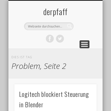
DATENSCHUTZ
IMPRESSUM
ÜBER MICH
BLOG
derpfaff
DIES IST TAG
Problem, Seite 2
Logitech blockiert Steuerung
in Blender