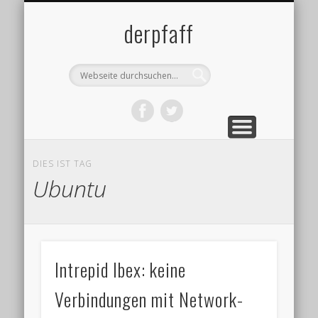
DATENSCHUTZ
IMPRESSUM
ÜBER MICH
BLOG
derpfaff
DIES IST TAG
Ubuntu
Intrepid Ibex: keine
Verbindungen mit Network-