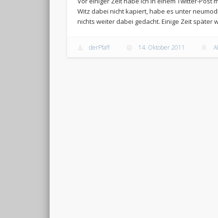
Vor einiger Zeit habe ich in einem Twitter-Post 
Witz dabei nicht kapiert, habe es unter neumod
nichts weiter dabei gedacht. Einige Zeit später 
derPfaff
14. Oktober 2011
A