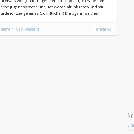
mal etwas von „flattern“ gelesen. Ich gebe zu, ich habe den
ische Jugendsprache und „ich werde alt“ abgetan und mir
wurde ich Zeuge eines (schriftlichen) Dialogs, in welchem …
llgemein
,
Web
,
Webseite
Permalink
Ne
Ein