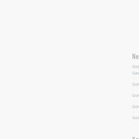
Ne
Go
Gew
Go
Go
Go
Go