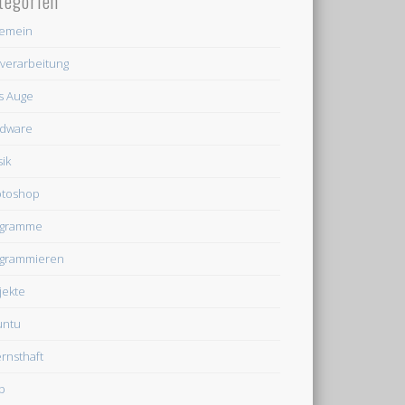
tegorien
gemein
dverarbeitung
's Auge
dware
ik
otoshop
ogramme
grammieren
jekte
untu
rnsthaft
b