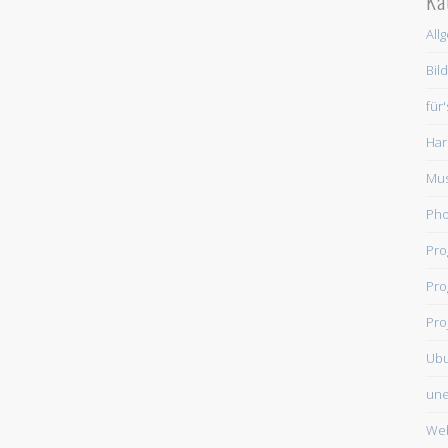
Ka
All
Bil
für
Har
Mus
Ph
Pr
Pro
Pro
Ub
une
We