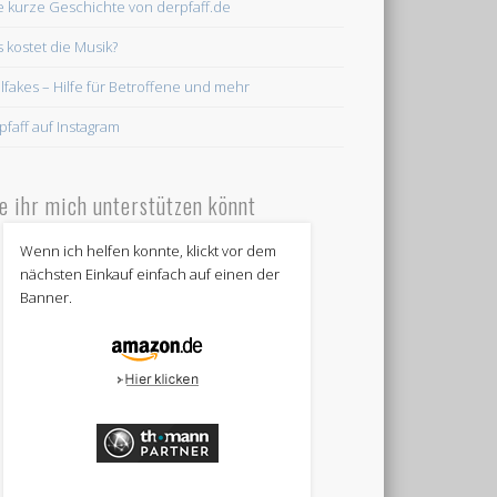
e kurze Geschichte von derpfaff.de
 kostet die Musik?
lfakes – Hilfe für Betroffene und mehr
pfaff auf Instagram
e ihr mich unterstützen könnt
Wenn ich helfen konnte, klickt vor dem
nächsten Einkauf einfach auf einen der
Banner.