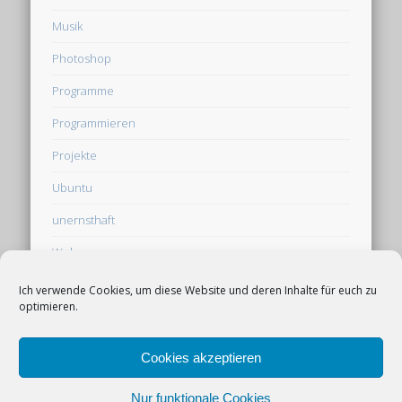
Musik
Photoshop
Programme
Programmieren
Projekte
Ubuntu
unernsthaft
Web
Webseite
Ich verwende Cookies, um diese Website und deren Inhalte für euch zu
optimieren.
Werbung auf derpfaff.de
Cookies akzeptieren
Cookie-Richtlinie (EU)
Nur funktionale Cookies