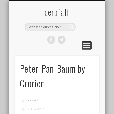
DATENSCHUTZ
IMPRESSUM
ÜBER MICH
BLOG
derpfaff
Peter-Pan-Baum by
Crorien
derPfaff
9. Mai 2012