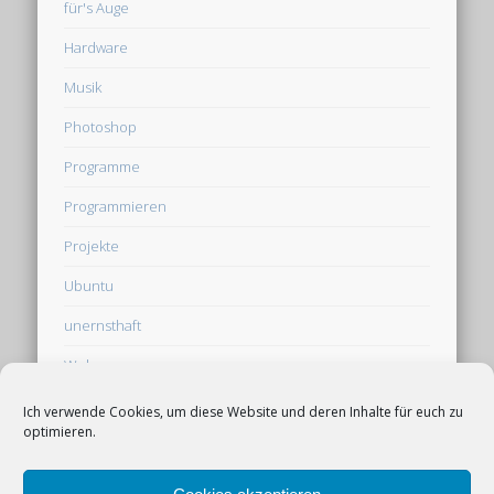
für's Auge
Hardware
Musik
Photoshop
Programme
Programmieren
Projekte
Ubuntu
unernsthaft
Web
Webseite
Ich verwende Cookies, um diese Website und deren Inhalte für euch zu
optimieren.
Werbung auf derpfaff.de