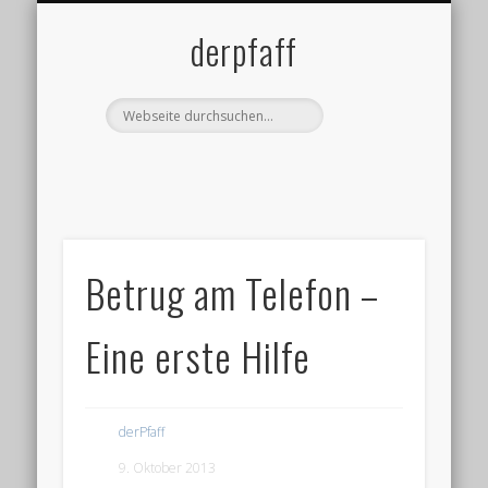
DATENSCHUTZ
IMPRESSUM
ÜBER MICH
BLOG
derpfaff
Betrug am Telefon –
Eine erste Hilfe
derPfaff
9. Oktober 2013