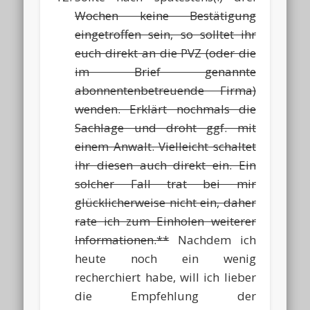
Wochen keine Bestätigung
eingetroffen sein, so solltet ihr
euch direkt an die PVZ (oder die
im Brief genannte
abonnentenbetreuende Firma)
wenden. Erklärt nochmals die
Sachlage und droht ggf. mit
einem Anwalt. Vielleicht schaltet
ihr diesen auch direkt ein. Ein
solcher Fall trat bei mir
glücklicherweise nicht ein, daher
rate ich zum Einholen weiterer
Informationen.**
Nachdem ich
heute noch ein wenig
recherchiert habe, will ich lieber
die Empfehlung der