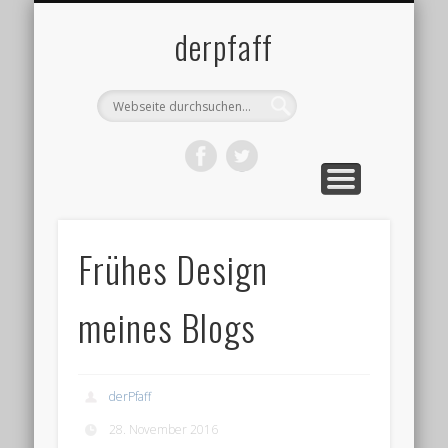
DATENSCHUTZ
IMPRESSUM
ÜBER MICH
BLOG
derpfaff
Frühes Design
meines Blogs
derPfaff
28. November 2016