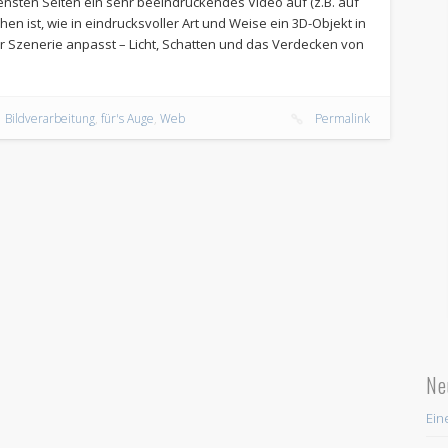
nsten Seiten ein sehr beeindruckendes Video auf (z.B. auf
n ist, wie in eindrucksvoller Art und Weise ein 3D-Objekt in
er Szenerie anpasst – Licht, Schatten und das Verdecken von
Bildverarbeitung
,
für's Auge
,
Web
Permalink
Ne
Ein