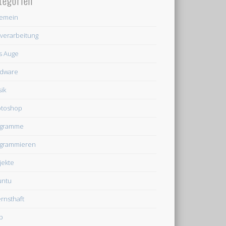
tegorien
gemein
dverarbeitung
's Auge
dware
ik
otoshop
ogramme
grammieren
jekte
untu
rnsthaft
b