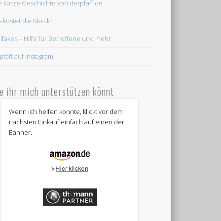
e kurze Geschichte von derpfaff.de
 kostet die Musik?
lfakes – Hilfe für Betroffene und mehr
pfaff auf Instagram
e ihr mich unterstützen könnt
Wenn ich helfen konnte, klickt vor dem
nächsten Einkauf einfach auf einen der
Banner.