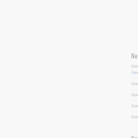
Ne
Go
Gew
Go
Go
Go
Go