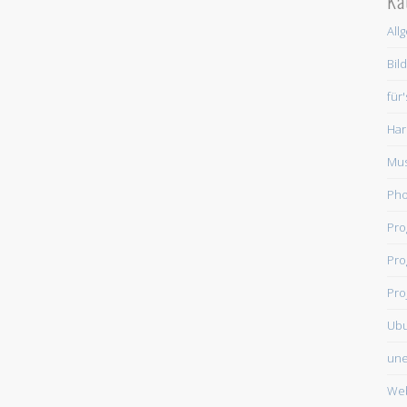
Ka
All
Bil
für
Har
Mus
Ph
Pr
Pro
Pro
Ub
une
We