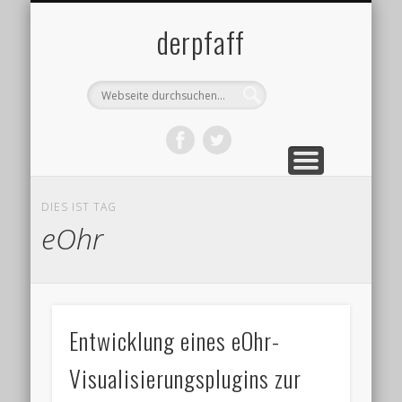
DATENSCHUTZ
IMPRESSUM
ÜBER MICH
BLOG
derpfaff
DIES IST TAG
eOhr
Entwicklung eines eOhr-
Visualisierungsplugins zur