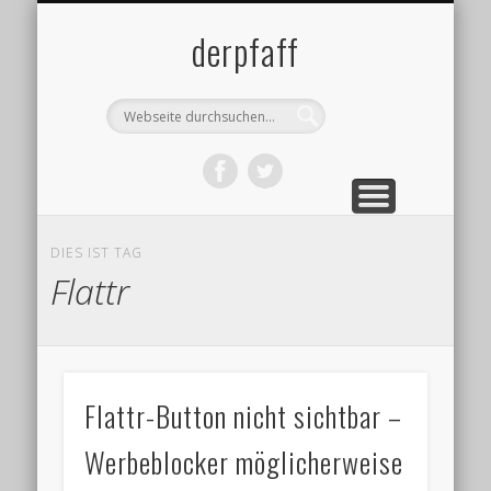
DATENSCHUTZ
IMPRESSUM
ÜBER MICH
BLOG
derpfaff
DIES IST TAG
Flattr
Flattr-Button nicht sichtbar –
Werbeblocker möglicherweise