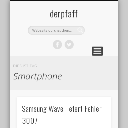
DATENSCHUTZ
IMPRESSUM
ÜBER MICH
BLOG
derpfaff
DIES IST TAG
Smartphone
Samsung Wave liefert Fehler
3007