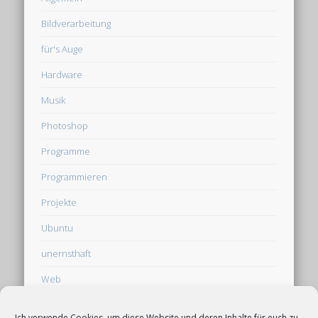
Bildverarbeitung
für's Auge
Hardware
Musik
Photoshop
Programme
Programmieren
Projekte
Ubuntu
unernsthaft
Web
Webseite
Ich verwende Cookies, um diese Website und deren Inhalte für euch zu