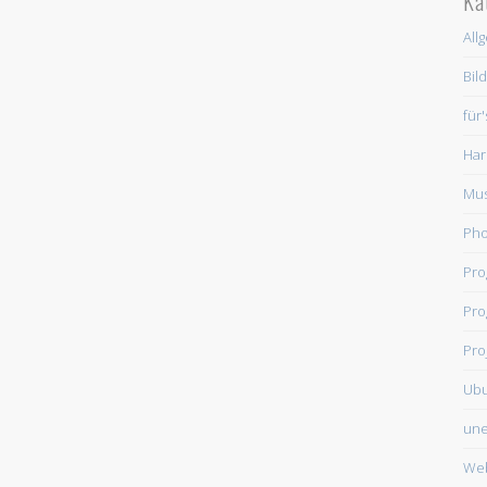
Ka
All
Bil
für
Har
Mus
Ph
Pr
Pro
Pro
Ub
une
We