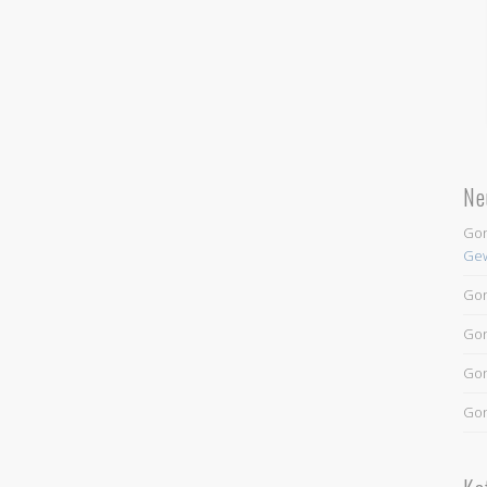
Ne
Go
Gew
Go
Go
Go
Go