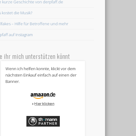
e kurze Geschichte von derpfaff.de
 kostet die Musik?
lfakes – Hilfe für Betroffene und mehr
pfaff auf Instagram
e ihr mich unterstützen könnt
Wenn ich helfen konnte, klickt vor dem
nächsten Einkauf einfach auf einen der
Banner.