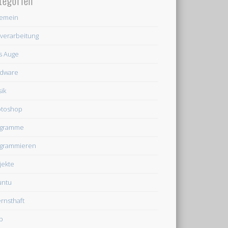
tegorien
gemein
dverarbeitung
's Auge
dware
ik
otoshop
ogramme
grammieren
jekte
untu
rnsthaft
b