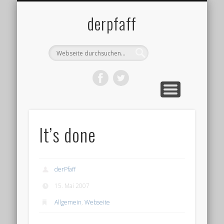
DATENSCHUTZ
IMPRESSUM
ÜBER MICH
BLOG
derpfaff
It’s done
derPfaff
15. Mai 2007
Allgemein
,
Webseite