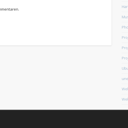
Har
ommentaren.
Mus
Ph
Pr
Pro
Pro
Ub
une
We
Web