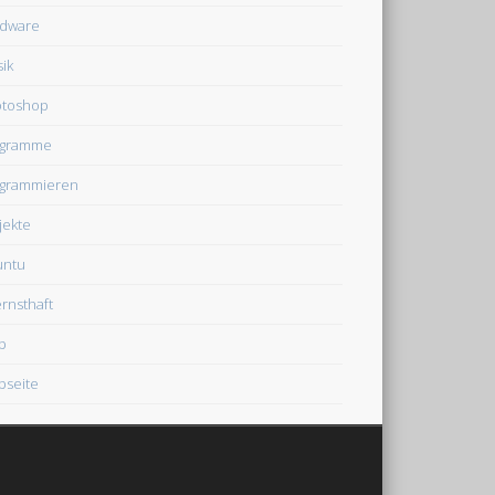
dware
ik
otoshop
ogramme
grammieren
jekte
untu
rnsthaft
b
seite