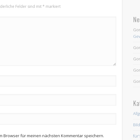
rderliche Felder sind mit
*
markiert
Ne
Go
Gew
Go
Go
Go
Go
Ka
All
Bil
em Browser für meinen nächsten Kommentar speichern.
für