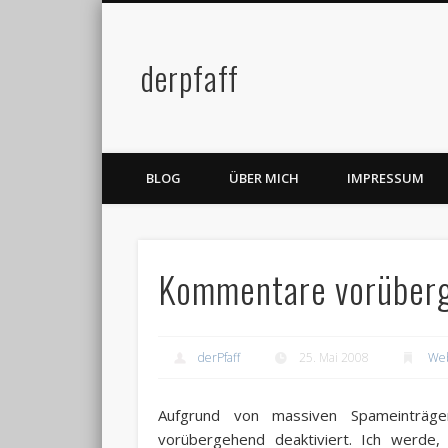
derpfaff
Facebook
Twitter
BLOG
ÜBER MICH
IMPRESSUM
Kommentare vorüberg
derPfaff
25. Mai 2008
Web
Aufgrund von massiven Spameinträgen
vorübergehend deaktiviert. Ich werde, 