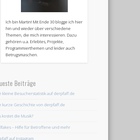
Ich bin Martin! Mit Ende 30 blogge ich hier
hin und wieder über verschiedene
Themen, die mich interessieren. Dazu
gehören u.a. Erlebtes, Projekte,
Programmierthemen und leider auch
Betrugsmaschen.
ueste Beiträge
e kleine Besucherstatistik auf derpfaff.de
e kurze Geschichte von derpfaff.de
 kostet die Musik?
lfakes – Hilfe für Betroffene und mehr
pfaff auf Instagram