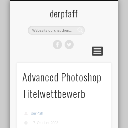
DATENSCHUTZ
IMPRESSUM
ÜBER MICH
BLOG
derpfaff
Advanced Photoshop
Titelwettbewerb
derPfaff
17. Oktober 2008