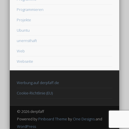
Programmieren
Projekte
Ubuntu
unernsthaft
Web
Webseite
Werbung auf derpfaff.de
Cookie-Richtlinie (EU)
© 2026 derpfaff
Powered by
Pinboard Theme
by
One Designs
and
WordPress