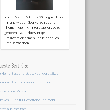
Ich bin Martin! Mit Ende 30 blogge ich hier
hin und wieder über verschiedene
Themen, die mich interessieren. Dazu
gehören u.a. Erlebtes, Projekte,
Programmierthemen und leider auch
Betrugsmaschen.
ueste Beiträge
e kleine Besucherstatistik auf derpfaff.de
e kurze Geschichte von derpfaff.de
 kostet die Musik?
lfakes – Hilfe für Betroffene und mehr
pfaff auf Instagram