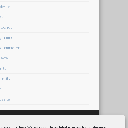
dware
ik
otoshop
ogramme
grammieren
jekte
untu
rnsthaft
b
seite
okies, um diese Website und deren Inhalte für euch zu optimieren.