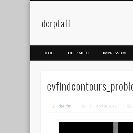
derpfaff
Facebook
Twitter
BLOG
ÜBER MICH
IMPRESSUM
cvfindcontours_prob
derPfaff
27. Februar 2012