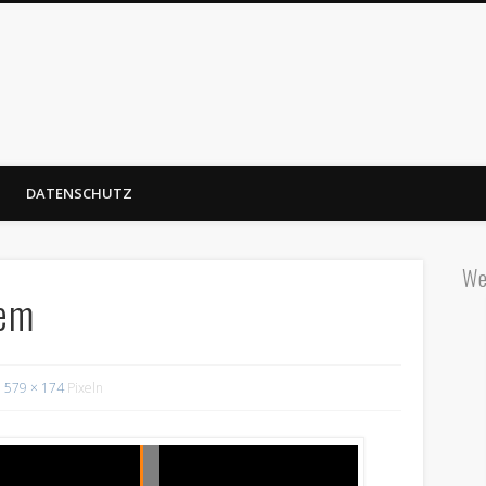
DATENSCHUTZ
We
lem
579 × 174
Pixeln