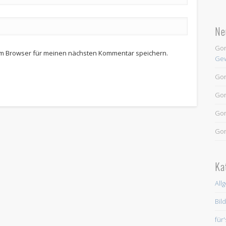
Ne
Go
em Browser für meinen nächsten Kommentar speichern.
Gew
Go
Go
Go
Go
Ka
All
Bil
für