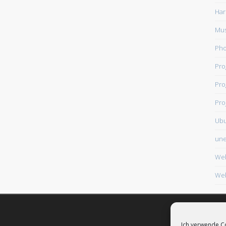
Har
Mus
Ph
Pr
Pro
Pro
Ub
une
We
Web
Ich verwende Co