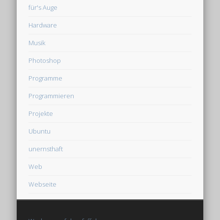
für's Auge
Hardware
Musik
Photoshop
Programme
Programmieren
Projekte
Ubuntu
unernsthaft
Web
Webseite