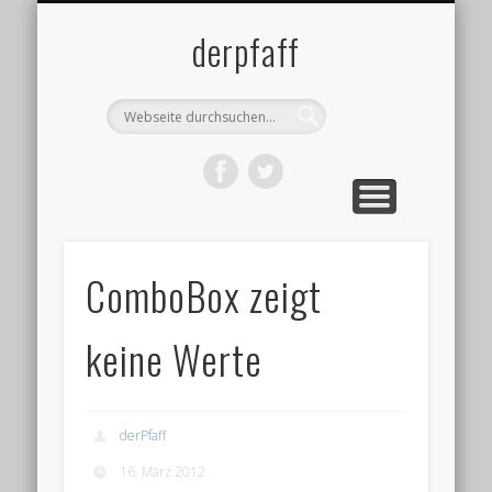
DATENSCHUTZ
IMPRESSUM
ÜBER MICH
BLOG
derpfaff
ComboBox zeigt
keine Werte
derPfaff
16. März 2012