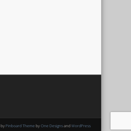
 by
Pinboard Theme
by
One Designs
and
WordPress