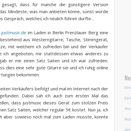
h gesagt, dass für manche die günstigere Version
on das Mindeste, was man anbieten könne, sonst würde
 Gespräch, welches ich neulich führen durfte…
justmusic.de
im Laden in Berlin Prenzlauer Berg eine
 bestehend aus Westerngitarre, Tasche, Stimmgerät,
itze, mit welchem ich zufrieden bin und der Verkäufer
e ich angeboten, mir stattdessen etwas anderes zu
ab er mir einen Satz Saiten und ich war zufrieden.
s dies eine sehr gute Gitarre sei und ich ruhig online
wertungen bekommen.
Ne
Ein
eiten Verkäufers befolgt und mal im Internet nach der
 gefunden. Dabei sah ich auch zum ersten Mal das
Ein
len, dass justmusic dieses Gerät zum stolzen Preis
Was
n Satz Saiten, welcher regulär 5€ kostet. Nun ja, ich
ich aber sowieso noch mal zum Laden musste, konnte
Rea
der