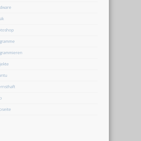
dware
ik
otoshop
ogramme
grammieren
jekte
untu
rnsthaft
b
seite