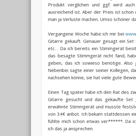
Produkt verglichen und ggf. wird auc
ausreichend ist. Aber der Preis ist sch
man ja Verluste machen. Umso schöner das
Vergangene Woche habe ich mir bei
www.
Gitarre gekauft. Genauer gesagt ein Set
etc. . Da ich bereits ein Stimmgerät bes
das besagte Stimmgerät nicht fand, hab
geben, das ich sowieso benötige. Also g
Nebenbei sagte einer seiner Kollegen, das
nachsehen könne, sie hat viele gute Be
Einen Tag später habe ich den Rat des zw
Gitarre gesucht und das gekaufte Set
erwähnte Stimmgerät und musste feststel
von 34€ anbot. Ich bekam stattdessen eine
fühlte mich schon etwas ver******. Da 
ich das ja ansprechen.