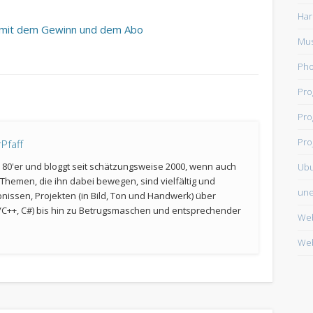
Har
e mit dem Gewinn und dem Abo
Mus
Ph
Pr
Pro
Pro
Pfaff
er 80'er und bloggt seit schätzungsweise 2000, wenn auch
Ub
Themen, die ihn dabei bewegen, sind vielfältig und
une
bnissen, Projekten (in Bild, Ton und Handwerk) über
C++, C#) bis hin zu Betrugsmaschen und entsprechender
We
Web