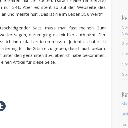
ie Saiten nur 5€ kosten. Darauf seine (entsetzte)
 auch nur 34€. Aber es steht so auf der Webseite des
 an und meinte nur: „Das ist nie im Leben 35€ Wert!“.
Ne
Go
ftsschädigender Satz, muss man fast meinen. Zum
Gew
s weiter sagen, darum ging es mir hier auch nicht. Der
 ich ihn einfach zitieren musste. Jedenfalls habe ich
Go
lterung für die Gitarre zu geben, die ich auch bekam.
Go
lich unter den genannten 35€, aber ich habe bekommen,
inen Artikel für diese Seite.
Go
Go
Ka
All
Bil
für