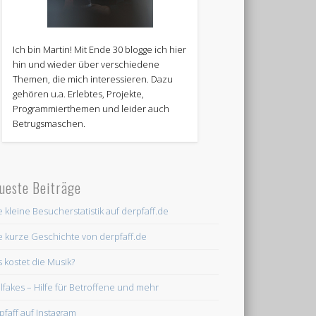
Ich bin Martin! Mit Ende 30 blogge ich hier
hin und wieder über verschiedene
Themen, die mich interessieren. Dazu
gehören u.a. Erlebtes, Projekte,
Programmierthemen und leider auch
Betrugsmaschen.
ueste Beiträge
e kleine Besucherstatistik auf derpfaff.de
e kurze Geschichte von derpfaff.de
 kostet die Musik?
lfakes – Hilfe für Betroffene und mehr
pfaff auf Instagram