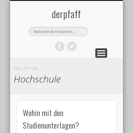
DATENSCHUTZ
IMPRESSUM
ÜBER MICH
BLOG
derpfaff
DIES IST TAG
Hochschule
Wohin mit den
Studienunterlagen?