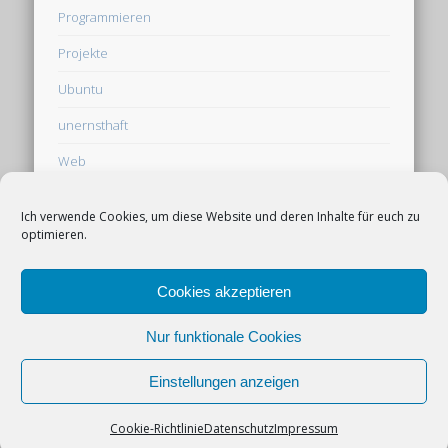
Programmieren
Projekte
Ubuntu
unernsthaft
Web
Webseite
Ich verwende Cookies, um diese Website und deren Inhalte für euch zu
optimieren.
Werbung auf derpfaff.de
Cookies akzeptieren
Cookie-Richtlinie (EU)
Nur funktionale Cookies
Einstellungen anzeigen
© 2026 derpfaff
Powered by
Pinboard Theme
by
One Designs
and
Cookie-Richtlinie
Datenschutz
Impressum
WordPress