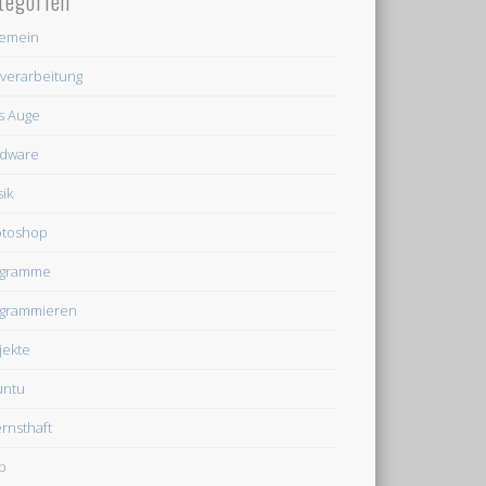
tegorien
gemein
dverarbeitung
's Auge
dware
ik
otoshop
ogramme
grammieren
jekte
untu
rnsthaft
b