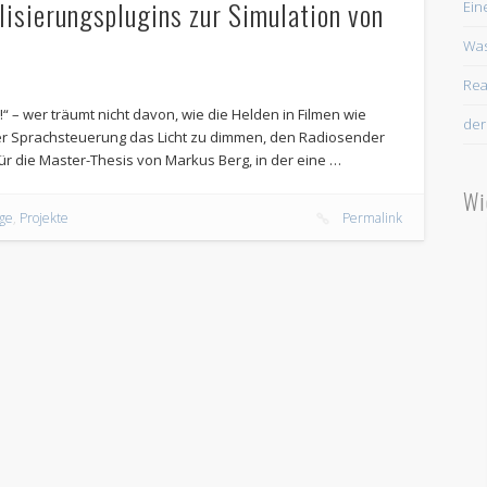
lisierungsplugins zur Simulation von
Ein
Was
Rea
5!“ – wer träumt nicht davon, wie die Helden in Filmen wie
der
per Sprachsteuerung das Licht zu dimmen, den Radiosender
r die Master-Thesis von Markus Berg, in der eine …
Wi
uge
,
Projekte
Permalink