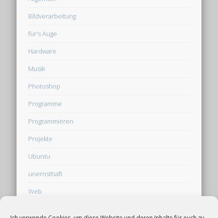
Bildverarbeitung
für's Auge
Hardware
Musik
Photoshop
Programme
Programmieren
Projekte
Ubuntu
unernsthaft
Web
Webseite
Ich verwende Cookies, um diese Website und deren Inhalte für euch zu