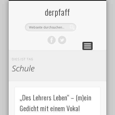
DATENSCHUTZ
IMPRESSUM
ÜBER MICH
BLOG
derpfaff
DIES IST TAG
Schule
„Des Lehrers Leben“ – (m)ein
Gedicht mit einem Vokal