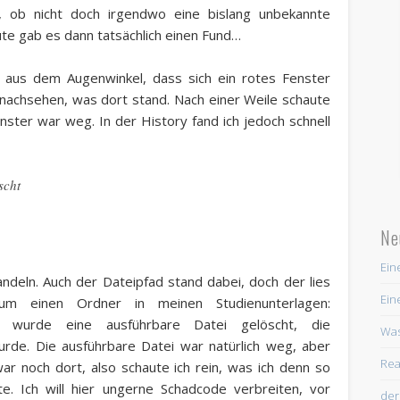
, ob nicht doch irgendwo eine bislang unbekannte
eute gab es dann tatsächlich einen Fund…
h aus dem Augenwinkel, dass sich ein rotes Fenster
t nachsehen, was dort stand. Nach einer Weile schaute
ster war weg. In der History fand ich jedoch schnell
scht
Ne
Ein
andeln. Auch der Dateipfad stand dabei, doch der lies
Ein
um einen Ordner in meinen Studienunterlagen:
rt wurde eine ausführbare Datei gelöscht, die
Was
rde. Die ausführbare Datei war natürlich weg, aber
Rea
war noch dort, also schaute ich rein, was ich denn so
. Ich will hier ungerne Schadcode verbreiten, vor
der