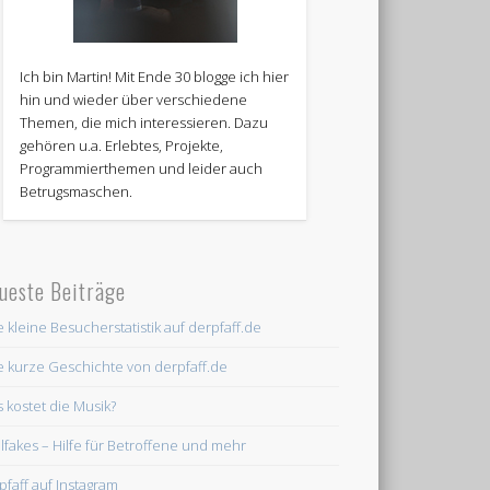
Ich bin Martin! Mit Ende 30 blogge ich hier
hin und wieder über verschiedene
Themen, die mich interessieren. Dazu
gehören u.a. Erlebtes, Projekte,
Programmierthemen und leider auch
Betrugsmaschen.
ueste Beiträge
e kleine Besucherstatistik auf derpfaff.de
e kurze Geschichte von derpfaff.de
 kostet die Musik?
lfakes – Hilfe für Betroffene und mehr
pfaff auf Instagram