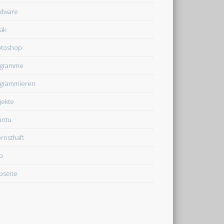
dware
ik
otoshop
ogramme
grammieren
jekte
untu
rnsthaft
b
seite