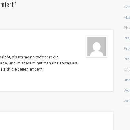
mmiert"
Har
Mus
Ph
Pr
Pro
rlebt, als ich meine tochter in die
Pro
abe. und im studium hat man uns sowas als
 sich die zeiten ändern
Ub
une
We
Web