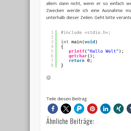
allem dann nicht, wenn er so einfach w
Zwecken werde ich eine Ausnahme mac
unterhalb dieser Zeilen. Geht bitte veran
1
#include <stdio.h>;
2
3
int
main(
void
)
4
{
5
printf
(
"Hallo Welt"
);
6
getchar
();
7
return
0;
8
}
😉
Teile diesen Beitrag
Ähnliche Beiträge: