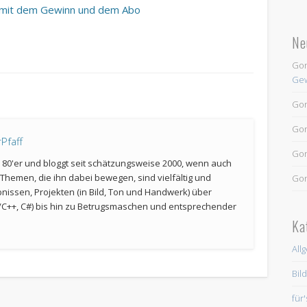
e mit dem Gewinn und dem Abo
Ne
Go
Gew
Go
Go
Pfaff
Go
er 80'er und bloggt seit schätzungsweise 2000, wenn auch
Themen, die ihn dabei bewegen, sind vielfältig und
Go
bnissen, Projekten (in Bild, Ton und Handwerk) über
C++, C#) bis hin zu Betrugsmaschen und entsprechender
Ka
All
Bil
für