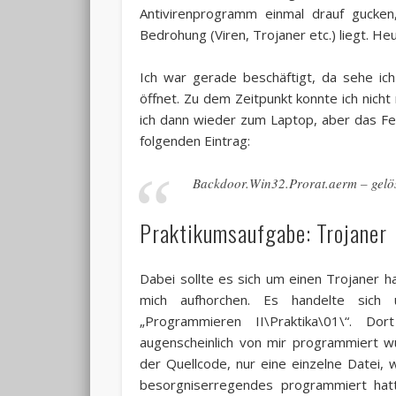
Antivirenprogramm einmal drauf gucken
Bedrohung (Viren, Trojaner etc.) liegt. H
Ich war gerade beschäftigt, da sehe ic
öffnet. Zu dem Zeitpunkt konnte ich nich
ich dann wieder zum Laptop, aber das Fen
folgenden Eintrag:
Backdoor.Win32.Prorat.aerm – gelö
Praktikumsaufgabe: Trojaner
Dabei sollte es sich um einen Trojaner h
mich aufhorchen. Es handelte sich 
„Programmieren II\Praktika\01\“. Do
augenscheinlich von mir programmiert wu
der Quellcode, nur eine einzelne Datei, 
besorgniserregendes programmiert hatte